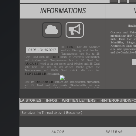
INFORMATIONS
Herzli
Glamour and Shine
möglich sagt IHR? D
nicht. Denn hier is
Schnüffler, Sänger
Krimineller. Egal fü
Im
JUNI
hält der Sommer
eine sehr spannende
01.06. - 31.10.2017
endlich Einzug und beschert
und die Geschichte d
Temperaturen von bis zu 28
Grad. Und auch im
JULI
bleibt es weiterhin sommerlich
und trocken mit Temperaturen bis zu 30 Grad. Im
AUGUST
wird es in den ersten zwei Wochen mit 38 Grad
sehr heiß und erst ab der dritten Woche gehen die
Temperaturen auf 28-30 Grad zurück, die sich im
SEPTEMBER
fortsetzen.
Erst im
OKTOBER
kühlen die Temperaturen allmählich
auf 25 Grad und die zweite Oktoberhälfte ist von
Regenschauern geprägt. Wobei die Temperaturen bis auf 20
Grad heruntergehen.
LA STORIES
INFOS
WRITTEN LETTERS
HINTERGRUNDINF
»
»
»
Gespielt wird der
JUNI - OKTOBER
des Jahres
2017
.
Der nächste
ZEITSPRUNG
ist in
XX.XX.XXXX
.
(Benutzer im Thread aktiv: 1 Besucher)
AUTOR
BEITRAG