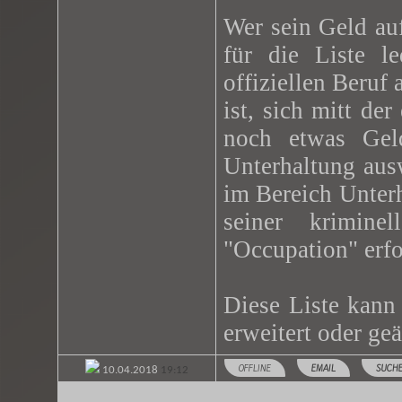
Wer sein Geld auf
für die Liste le
offiziellen Beruf
ist, sich mitt de
noch etwas Geld
Unterhaltung aus
im Bereich Unter
seiner krimin
"Occupation" erfo
Diese Liste kann
erweitert oder ge
OFFLINE
EMAIL
SUCH
10.04.2018
19:12