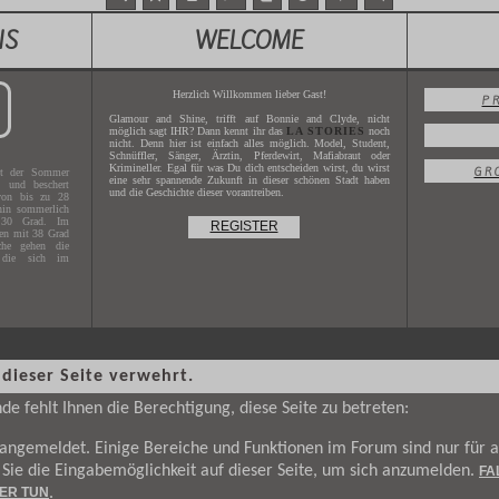
NS
WELCOME
Herzlich Willkommen lieber Gast!
P
Glamour and Shine, trifft auf Bonnie and Clyde, nicht
möglich sagt IHR? Dann kennt ihr das
LA STORIES
noch
nicht. Denn hier ist einfach alles möglich. Model, Student,
Schnüffler, Sänger, Ärztin, Pferdewirt, Mafiabraut oder
Krimineller. Egal für was Du dich entscheiden wirst, du wirst
GR
t der Sommer
eine sehr spannende Zukunft in dieser schönen Stadt haben
g und beschert
und die Geschichte dieser vorantreiben.
von bis zu 28
hin sommerlich
 30 Grad. Im
REGISTER
hen mit 38 Grad
che gehen die
 die sich im
ren allmählich
älfte ist von
 dieser Seite verwehrt.
uren bis auf 20
e fehlt Ihnen die Berechtigung, diese Seite zu betreten:
s Jahres
2017
.
t angemeldet. Einige Bereiche und Funktionen im Forum sind nur für
X.XXXX
.
n Sie die Eingabemöglichkeit auf dieser Seite, um sich anzumelden.
FA
IER TUN
.