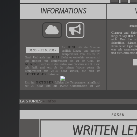
INFORMATIONS
Herzli
Glamour and Shine
möglich sagt IHR? D
nicht. Denn hier is
Schnüffler, Sänger
Krimineller. Egal fü
Im
JUNI
hält der Sommer
eine sehr spannende
01.06. - 31.10.2017
endlich Einzug und beschert
und die Geschichte d
Temperaturen von bis zu 28
Grad. Und auch im
JULI
bleibt es weiterhin sommerlich
und trocken mit Temperaturen bis zu 30 Grad. Im
AUGUST
wird es in den ersten zwei Wochen mit 38 Grad
sehr heiß und erst ab der dritten Woche gehen die
Temperaturen auf 28-30 Grad zurück, die sich im
SEPTEMBER
fortsetzen.
Erst im
OKTOBER
kühlen die Temperaturen allmählich
auf 25 Grad und die zweite Oktoberhälfte ist von
Regenschauern geprägt. Wobei die Temperaturen bis auf 20
Grad heruntergehen.
LA STORIES
» Infos
Gespielt wird der
JUNI - OKTOBER
des Jahres
2017
.
Der nächste
ZEITSPRUNG
ist in
XX.XX.XXXX
.
FOREN
WRITTEN LE